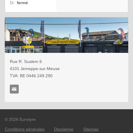
Di
fermé
Rue R. Sualem 6
4101
Jemeppe-sur-Meuse
TVA: BE 0
446.249.290
© 2026 Eurotyre
Conditions générales
•
Disclaimer
•
Sitemap