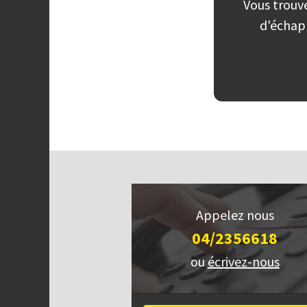
Vous trouve
d'échap
Appelez nous
04/2356618
ou
écrivez-nous