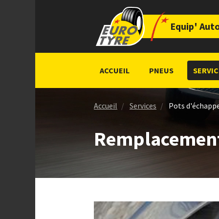
Equip' Aut
ACCUEIL
PNEUS
SERVIC
Accueil
Services
Pots d'échap
Remplacement