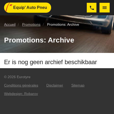
Equip' Auto Pneu
Accueil
Promotions
Promotions: Archive
Promotions: Archive
Er is nog geen archief beschikbaar
© 2026 Eurotyre
Conditions générales
•
Disclaimer
•
Sitemap
Webdesign: Robarov