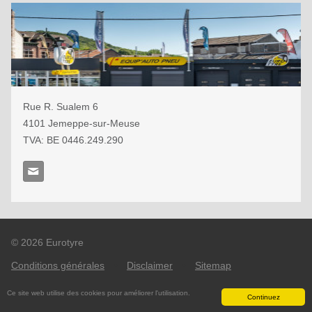
Rue R. Sualem 6
4101
Jemeppe-sur-Meuse
TVA: BE 0
446.249.290
© 2026 Eurotyre
Conditions générales
•
Disclaimer
•
Sitemap
Webdesign: Robarov
Ce site web utilise des cookies pour améliorer l'utilisation.
Continuez